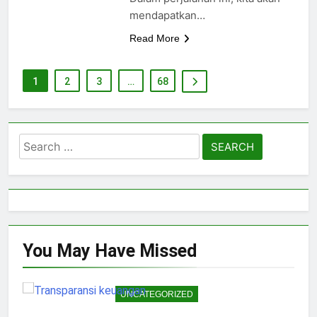
mendapatkan…
Read More
1
2
3
…
68
Search
for:
You May Have
Missed
UNCATEGORIZED