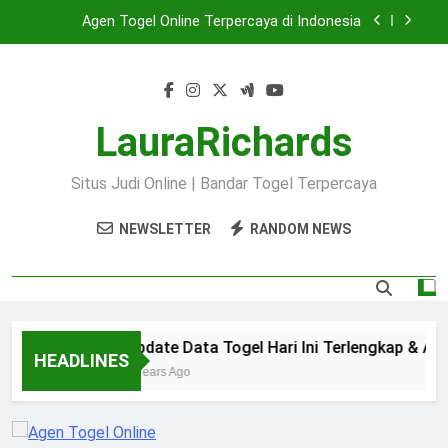
Skip
Agen Togel Online Terpercaya di Indonesia
to
content
Keluaran Togel Hari Ini – Hasil Tercepat & Akurat
Prediksi Akurat Togel Hongkong Malam Ini
LauraRichards
Update Data Togel Hari Ini Terlengkap & Akurat
Situs Judi Online | Bandar Togel Terpercaya
Agen Togel Online Terpercaya di Indonesia
NEWSLETTER
RANDOM NEWS
Keluaran Togel Hari Ini – Hasil Tercepat & Akurat
Prediksi Akurat Togel Hongkong Malam Ini
Update Data Togel Hari Ini Terlengkap & Akura
HEADLINES
2 Years Ago