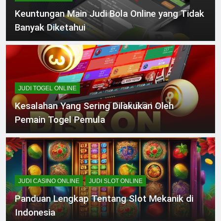
Keuntungan Main Judi Bola Online yang Tidak
Banyak Diketahui
JUDI TOGEL ONLINE
Kesalahan Yang Sering Dilakukan Oleh
Pemain Togel Pemula
JUDI CASINO ONLINE
JUDI SLOT ONLINE
Panduan Lengkap Tentang Slot Mekanik di
Indonesia