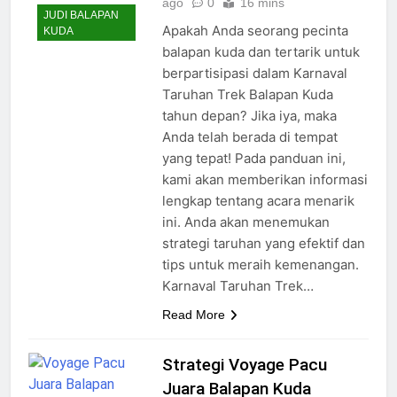
ago
0
16 mins
JUDI BALAPAN
Apakah Anda seorang pecinta
KUDA
balapan kuda dan tertarik untuk
berpartisipasi dalam Karnaval
Taruhan Trek Balapan Kuda
tahun depan? Jika iya, maka
Anda telah berada di tempat
yang tepat! Pada panduan ini,
kami akan memberikan informasi
lengkap tentang acara menarik
ini. Anda akan menemukan
strategi taruhan yang efektif dan
tips untuk meraih kemenangan.
Karnaval Taruhan Trek…
Read More
Strategi Voyage Pacu
Juara Balapan Kuda